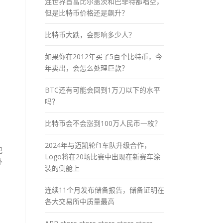
连世界首富比尔盖茨和巴菲特都唱空，
但是比特币价格还是飙升？
比特币大跌，会影响多少人？
如果你在2012年买了5百个比特币，今
年卖出，会怎么处理巨款？
BTC还有可能会回到1万刀以下的水平
吗？
比特币会不会涨到100万人民币一枚？
2024年与迈凯轮f1车队升级合作，
记
Logo将在20场比赛中出现在新赛车涂
外
装的侧舱上
连续11个月发布储备报告，储备证明在
各大交易所中质量最高