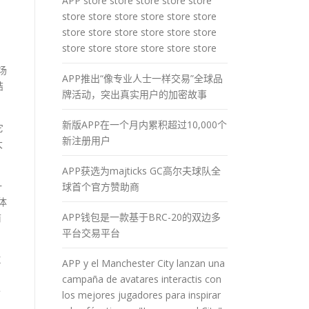
APP store store store store store
store store store store store store
store store store store store store
store store store store store store
场
APP推出“像专业人士一样交易”全球品
结
牌活动，突出真实用户的加密故事
新版APP在一个月内累积超过10,000个
它
新注册用户
大
APP获选为majticks GC高尔夫球队全
一
球首个官方赞助商
体
APP钱包是一款基于BRC-20的双边多
前
平台交易平台
X
APP y el Manchester City lanzan una
、
campaña de avatares interactis con
价
los mejores jugadores para inspirar