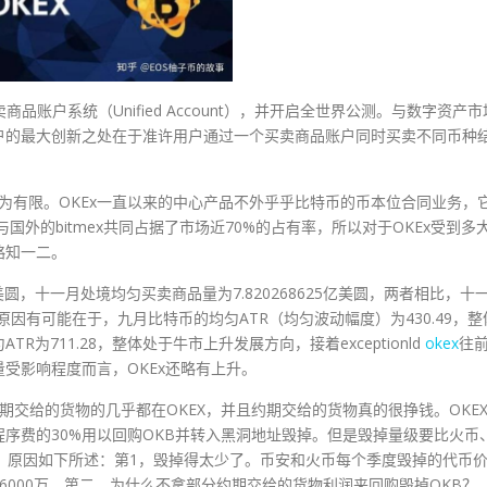
商品账户系统（Unified Account），并开启全世界公测。与数字资产市
户的最大创新之处在于准许用户通过一个买卖商品账户同时买卖不同币种
较为有限。OKEx一直以来的中心产品不外乎乎比特币的币本位合同业务，
国外的bitmex共同占据了市场近70%的占有率，所以对于OKEx受到多
略知一二。
亿美圆，十一月处境均匀买卖商品量为7.820268625亿美圆，两者相比，十
原因有可能在于，九月比特币的均匀ATR（均匀波动幅度）为430.49，整
为711.28，整体处于牛市上升发展方向，接着exceptionld
okex
往
受影响程度而言，OKEx还略有上升。
期交给的货物的几乎都在OKEX，并且约期交给的货物真的很挣钱。OKE
序费的30%用以回购OKB并转入黑洞地址毁掉。但是毁掉量级要比火币
。原因如下所述：第1，毁掉得太少了。币安和火币每个季度毁掉的代币
6000万。第二，为什么不拿部分约期交给的货物利润来回购毁掉OKB？