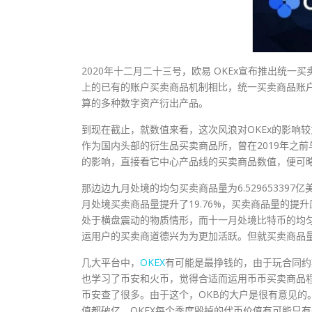
2020年十二月二十三号，欧易 OKEx宣布推出统一买卖
上的已有的账户买卖商品机制相比，统一买卖商品账
算的多种数字资产衍出产品。
到现在截止，就数值来看，这次风浪对OKEx的影响
作为国内头部的衍生品买卖商品所，曾在2019年之前与
的影响，直接看它中心产品线的买卖商品数值，便可
那边边九月处境的均匀买卖商品量为6.529653397
月处境买卖商品量提升了19.76%，买卖商品量的提升
处于横盘震动的物质情形，而十一月处境比特币的均匀ATR
运用户的买卖商道德兴为为更加活跃。但就买卖商品量
几大平台中，
OKEX
有可能是最挣钱的，由于玩合同约
也学习了币安和火币，觉得合适而运用币币买卖商品程
币安查了很多。由于这个，OKB的大户是很有意见的
值都破亿，OKEX每个季度毁掉的代币价值有可能只有