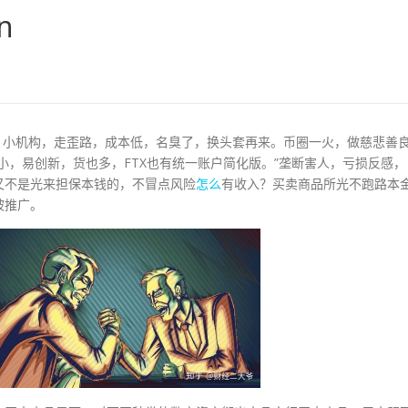
n
”。小机构，走歪路，成本低，名臭了，换头套再来。币圈一火，做慈悲善
小，易创新，货也多，FTX也有统一账户简化版。”垄断害人，亏损反感，
又不是光来担保本钱的，不冒点风险
怎么
有收入？买卖商品所光不跑路本
被推广。