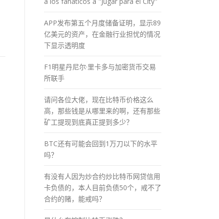
a los fánaticos a "Jugar para el City"
APP发布第五个月度储备证明，显示89
亿美元的资产，在金融行业担忧的情况
下显示透明度
F1明星丹尼尔·里卡多与加密货币交易
所联手
请问各位大佬，现在比特币价格这么
高，那些钱是从哪里来的啊，还有那些
矿工提现到底真正提到多少？
BTC还有可能会回到1万刀以下的水平
吗？
有没有人因为炒合约炒比特币网贷信用
卡负债的，本人目前负债50个，戒不了
合约的赌，能戒吗？