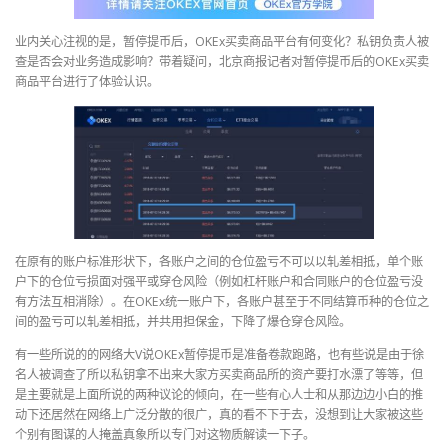
业内关心注视的是，暂停提币后，OKEx买卖商品平台有何变化？私钥负责人被
查是否会对业务造成影响？带着疑问，北京商报记者对暂停提币后的OKEx买卖
商品平台进行了体验认识。
在原有的账户标准形状下，各账户之间的仓位盈亏不可以以轧差相抵，单个账
户下的仓位亏损面对强平或穿仓风险（例如杠杆账户和合同账户的仓位盈亏没
有方法互相消除）。在OKEx统一账户下，各账户甚至于不同结算币种的仓位之
间的盈亏可以轧差相抵，并共用担保金，下降了爆仓穿仓风险。
有一些所说的的网络大V说OKEx暂停提币是准备卷款跑路，也有些说是由于徐
名人被调查了所以私钥拿不出来大家方买卖商品所的资产要打水漂了等等，但
是主要就是上面所说的两种议论的倾向，在一些有心人士和从那边边小白的推
动下还居然在网络上广泛分散的很广，真的看不下于去，没想到让大家被这些
个别有图谋的人掩盖真象所以专门对这物质解读一下子。