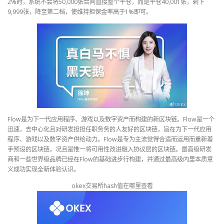
2%时，系统不会将50,000张合同直接整个平仓，而是平仓40,001张，剩下
9,999张，降至第二档，使维持担保金率高于1%即可。
Flow是为下一代应用程序、游戏以及数字资产而构建的新区块链。Flow是一个
迅速，去中心化且对研发担担任职务务的人友好的区块链，旨在为下一代应用
程序、游戏以及数字资产供给动力。Flow是专为主流觉得合适而运用而重新着
手预设的区块链，况且是惟一将可用性改进融入协议层的区块链。最高级研发
商和一些世界级品牌已经在Flow的基础进步行构建，并通过最高级内里本质意
义成功实现全新体验认识。
okex交易所hash值在哪里查看