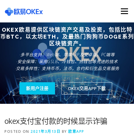
Skip
to
Menu
content
OKEX欧易提供区块链资产交易及投资，包括比特
欧意交易所
关于欧意OKX
欧意APP下载
币BTC，以太坊ETH，及最热门狗狗币DOGE系列
区块链资产。
·多平台支持：Web端、苹果APP及安卓版、PC端等
欧意注册网址
欧意交易下载
欧意团队
·安全保障：采用GSLB、冷钱包、热钱包等先进的技术
·交易多样性：支持币币，法币，合约和衍生品交易服务
欧意APP资讯
易欧APP下载
新用户注册
OKEX交易APP下载
okex支付宝付款的时候显示诈骗
POSTED ON
2021年3月13日
BY
欧意APP