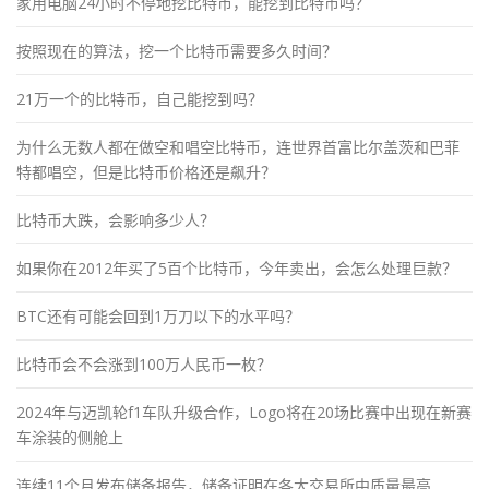
家用电脑24小时不停地挖比特币，能挖到比特币吗？
按照现在的算法，挖一个比特币需要多久时间？
21万一个的比特币，自己能挖到吗？
为什么无数人都在做空和唱空比特币，连世界首富比尔盖茨和巴菲
特都唱空，但是比特币价格还是飙升？
比特币大跌，会影响多少人？
如果你在2012年买了5百个比特币，今年卖出，会怎么处理巨款？
BTC还有可能会回到1万刀以下的水平吗？
比特币会不会涨到100万人民币一枚？
2024年与迈凯轮f1车队升级合作，Logo将在20场比赛中出现在新赛
车涂装的侧舱上
连续11个月发布储备报告，储备证明在各大交易所中质量最高