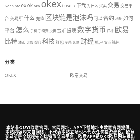
okex
交易
ex
ok
下载
交易平
t
usdt
x
为什么
买卖
btc
okb
6
app
区块链是泡沫吗
什么
合约
如何
交易所
台
充值
可以
地址
数字货币
欧易
怎么
平台
提现
提币
手机
手续费
投资
杠杆
财经
科技
比特
红包
账户
法币
钱包
火币
爆仓
苹果
认证
货币
分类
OKEX
欧意交易
本站非OUYI欧意官网。官网网址，APP下载地址由欧意官网提供。
本站内容均来自网络，不代表本站立场也不代表任何投资建议。欧意
交易所是全球领先的比特币交易平台，欧意APP是OKX欧易网站推出