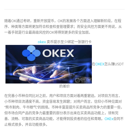
随着OK通过考研，重新开放提币，OK的发展各个方面进入理解新阶段，在程
序、种类等方面将更加符合检查检查管理要求；而安全风控方面更不用说，从
一着手就是行业最高级风控的OK将得到更多的安全加层。
okex
卖币提示至少绑定一张银行卡
在
OKEX
怎么赚USDT
的差价
在完善小币种合同比对之前，用户和项目方面对着两重窘迫。对项目方而言，
小币种项目流通度不高，资金容易发生困窘；对用户而言，信仰小币种见面对
“熊市割肉、牛市眼气”的困境。币种丰富是提升买卖商品所竞争力的重要一些，
但市场合同产品的竞争力最重要的部分表示出来在买卖商品功能上，领有完
善、流畅、可靠的买卖商品功能，才能得到投资者的信任和青眼。
OKEx
合同不
止格式很多，并且功能很多。