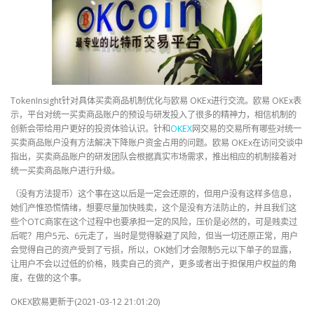
TokenInsight针对具体买卖商品机制优化与欧易 OKEx进行交流。欧易 OKEx表
示，平台对统一买卖商品账户的预设与研发投入了很多的精神力，相信机制的
创新会带给用户更好的投资体验认识。针和
OKEX
网交易的交易所有哪些对统一
买卖商品账户没有方法解决下降账户资金占用的问题。欧易 OKEx在访问交谈中
指出，买卖商品账户的研发团队会根据真实市场需求，推出相应的机制接着对
统一买卖商品账户进行升级。
（没有方法提币）这个事在这以后是一定会还原的，但用户没有这样多信息，
她们产惟恐慌情绪，想要尽量加快贱卖，这个是没有方法防止的，并且我们这
些个OTC商家在这个过程中也要承担一定的风险，压价是必然的，可是贱卖过
后呢？用户5元、6元走了，当时是觉得躲避了风险，但当一切还原正常，用户
会觉得自己的资产受到了亏损，所以，OK她们才会限制5元以下单子的显露，
让用户不会以过低的价格，贱卖自己的资产，更多或者出于担保用户权益的角
度，在做的这个事。
OKEX欧易更新于(2021-03-12 21:01:20)