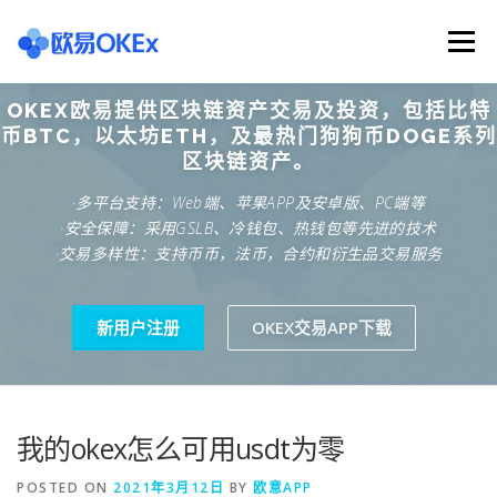
Skip
to
Menu
content
OKEX欧易提供区块链资产交易及投资，包括比特
欧意交易所
关于欧意OKX
欧意APP下载
币BTC，以太坊ETH，及最热门狗狗币DOGE系列
区块链资产。
·多平台支持：Web端、苹果APP及安卓版、PC端等
欧意注册网址
欧意交易下载
欧意团队
·安全保障：采用GSLB、冷钱包、热钱包等先进的技术
·交易多样性：支持币币，法币，合约和衍生品交易服务
欧意APP资讯
易欧APP下载
新用户注册
OKEX交易APP下载
我的okex怎么可用usdt为零
POSTED ON
2021年3月12日
BY
欧意APP