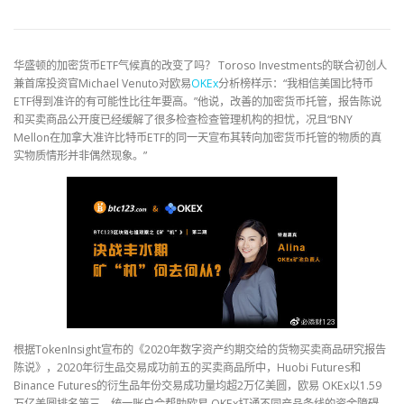
华盛顿的加密货币ETF气候真的改变了吗？ Toroso Investments的联合初创人
兼首席投资官Michael Venuto对欧易
OKEx
分析榜样示：“我相信美国比特币
ETF得到准许的有可能性比往年要高。”他说，改善的加密货币托管，报告陈说
和买卖商品公开度已经缓解了很多检查检查管理机构的担忧，况且“BNY
Mellon在加拿大准许比特币ETF的同一天宣布其转向加密货币托管的物质的真
实物质情形并非偶然现象。”
根据TokenInsight宣布的《2020年数字资产约期交给的货物买卖商品研究报告
陈说》，2020年衍生品交易成功前五的买卖商品所中，Huobi Futures和
Binance Futures的衍生品年份交易成功量均超2万亿美圆，欧易 OKEx以1.59
万亿美圆排名第三。统一账户会帮助欧易 OKEx打通不同产品条线的资金障碍，