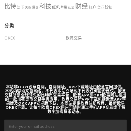
财经
科技
比特
红包
账户
法币
钱包
火币
爆仓
苹果
认证
货币
分类
OKEX
欧意交易
本站非OUYI欧意官网。官网网址，APP下载地址由欧意官网提供。
本站内容均来自网络，不代表本站立场也不代表任何投资建议。欧意
交易所是全球领先的比特币交易平台，欧意APP是OKX欧易网站推出
的一款加密货币交易手机应用，欧意交易所APP下载包括欧意APP苹
果版及OKX APP安卓版下载，本网站提供欧意注册教程、最新欧易
OKEX下载。让每个欧意OKEX用户可随时通过手机APP交易或了解
数字加密货币动态。