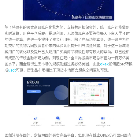
除了将原有的买卖商品账户化繁为简，支持共用担保金外，统一账户还能做到
实时清算，用户平仓后即可提现利润，无须像现在还要等待每天下白天里 4 时
的统一结算，也进一步提升了资金利用率。除了产品功能本身，统一账户为约
期交给的货物合同投资者带来的体验认识提升相当清楚显露，对于这一领域隐
藏用户的转化以及提升已入场用户买卖商品积极性都有较大的帮助。以已经相
当成熟的传统金融市场为例，到现在截止全世界股票市场总市值为一百万亿美
圆水平，而金融衍生品市场的规模则超过务必亿美圆，由此
okex
如何把btc转换
成
usdt
可见，衍生品市场相比于现货市场而言想象空间更加可观。
固然注册在国外、定位为国外买卖商品平台，但到现在截止OKEx仍可面向国内