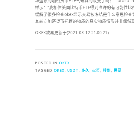
华盛顿的加密货币ETF气候真的改变了吗？ Toroso Inv
样示：“我相信美国比特币ETF得到准许的有可能性
缓解了很多检查okex显示交易被冻结是什么意思检查管理
其转向加密货币托管的物质的真实物质情形并非偶然现
OKEX欧易更新于(2021-03-12 21:00:21)
POSTED IN
OKEX
TAGGED
OKEX
,
USDT
,
多久
,
火币
,
转到
,
需要