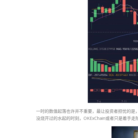
一时的数值起落也许并不重要，最让投资者担忧的是，OK
没烧开过的水起的时刻，OKExChain或者只是着手走