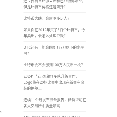
连世界首富比尔盖茨和巴菲特都唱空，
但是比特币价格还是飙升？
比特币大跌，会影响多少人？
如果你在2012年买了5百个比特币，今
年卖出，会怎么处理巨款？
BTC还有可能会回到1万刀以下的水平
吗？
比特币会不会涨到100万人民币一枚？
2024年与迈凯轮f1车队升级合作，
Logo将在20场比赛中出现在新赛车涂
装的侧舱上
连续11个月发布储备报告，储备证明在
各大交易所中质量最高
本