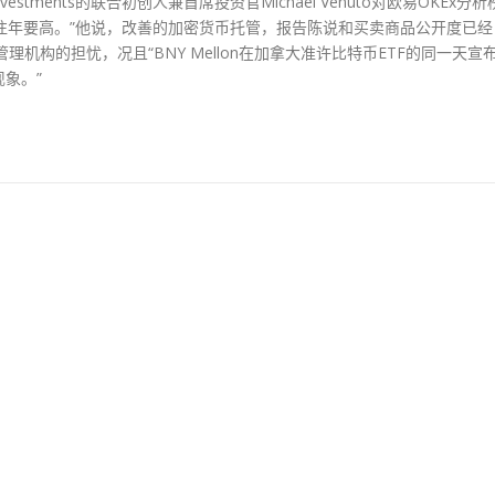
estments的联合初创人兼首席投资官Michael Venuto对欧易OKEx分析
比往年要高。”他说，改善的加密货币托管，报告陈说和买卖商品公开度已经
机构的担忧，况且“BNY Mellon在加拿大准许比特币ETF的同一天宣
象。”