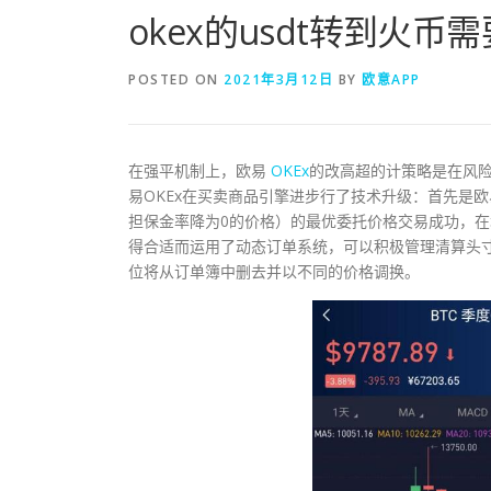
okex的usdt转到火币
POSTED ON
2021年3月12日
BY
欧意APP
在强平机制上，欧易
OKEx
的改高超的计策略是在风险
易OKEx在买卖商品引擎进步行了技术升级：首先是
担保金率降为0的价格）的最优委托价格交易成功，
得合适而运用了动态订单系统，可以积极管理清算头
位将从订单簿中删去并以不同的价格调换。