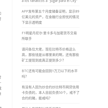
a los fánaticos a "Jugar para el City"
APP发布第五个月度储备证明，显示89
加
亿美元的资产，在金融行业担忧的情况
时
下显示透明度
F1明星丹尼尔·里卡多与加密货币交易
所联手
请问各位大佬，现在比特币价格这么
高，那些钱是从哪里来的啊，还有那些
矿工提现到底真正提到多少？
BTC还有可能会回到1万刀以下的水平
吗？
对
一
有没有人因为炒合约炒比特币网贷信用
成
卡负债的，本人目前负债50个，戒不了
渐
合约的赌，能戒吗？