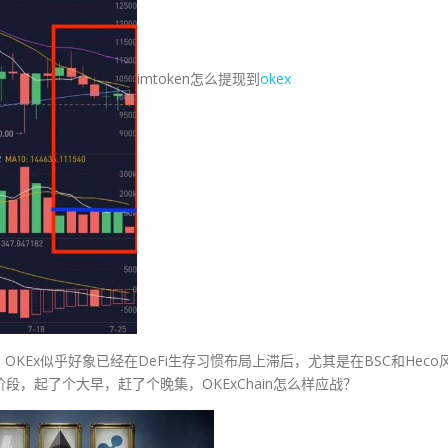
imtoken怎么提现到
okex
Ex似乎好象已经在DeFi生存习惯布局上滞后，尤其是在BSC和Heco
阶段，起了个大早，赶了个晚集，OKExChain怎么样应战？