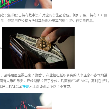
者只能构建已持有数字资产对应的衍生品仓位。例如，用户持有BTC和
衍生品，但是用户没有方法对其他币种结算的衍生品进行买卖商品。
x
奏，战略层面显露出来了偏差”，在业担担任职务务的人李庄毫不客气地讲
面有火币和币安，已经渐渐拉开了身位，后面有FTX和MXC，离别在衍生
账户里的钱怎么
提现
人士对该观点予以了不赞成。