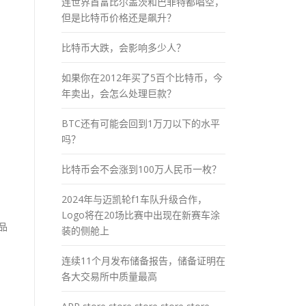
连世界首富比尔盖茨和巴菲特都唱空，
但是比特币价格还是飙升？
比特币大跌，会影响多少人？
如果你在2012年买了5百个比特币，今
年卖出，会怎么处理巨款？
BTC还有可能会回到1万刀以下的水平
吗？
比特币会不会涨到100万人民币一枚？
2024年与迈凯轮f1车队升级合作，
Logo将在20场比赛中出现在新赛车涂
品
装的侧舱上
连续11个月发布储备报告，储备证明在
各大交易所中质量最高