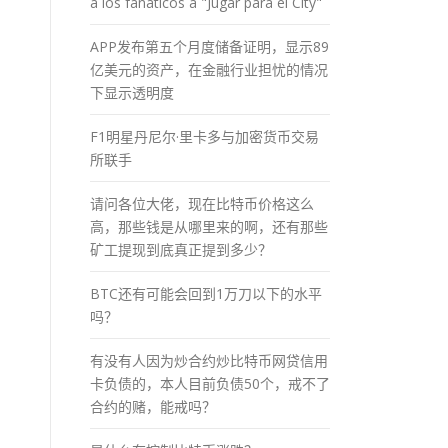
a los fánaticos a "Jugar para el City"
APP发布第五个月度储备证明，显示89
亿美元的资产，在金融行业担忧的情况
下显示透明度
F1明星丹尼尔·里卡多与加密货币交易
所联手
请问各位大佬，现在比特币价格这么
高，那些钱是从哪里来的啊，还有那些
矿工提现到底真正提到多少？
BTC还有可能会回到1万刀以下的水平
吗？
有没有人因为炒合约炒比特币网贷信用
卡负债的，本人目前负债50个，戒不了
合约的赌，能戒吗？