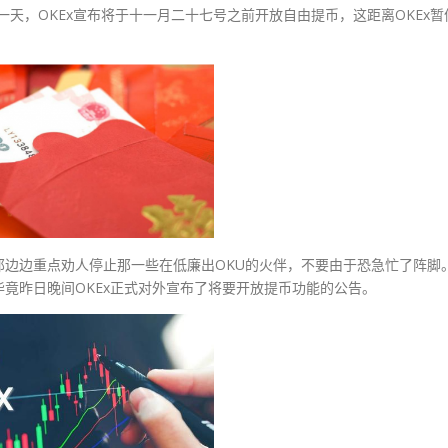
天，OKEx宣布将于十一月二十七号之前开放自由提币，这距离OKEx暂
边边重点劝人停止那一些在低廉出OKU的火伴，不要由于恐急忙了阵脚
竟昨日晚间OKEx正式对外宣布了将要开放提币功能的公告。