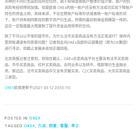
币种的不同衍生品的双向仓位时，由于担保金由账户整体价值计算，账户的抗
风险有经验得到加强。但是欧易 OKEx的统一账户还没有方法成功实现下降账户
持仓的资金占用。具体来讲，不论在劈账户标准形状或者统一账户标准形状
下，账户持有相同数目的数字资产衍生品，所需的最初担保金规模是一样的，
这在一定程度最大限度制了提升资金运用效率的空间。
除了不可以以平常的提币外，为什么法币买卖商品没有方法正常进行？保存内
里转账通道有何思索问题？记者到此向OKEx及欧科云链集团（原为OK集团）
进行寻访，但截止发稿未收到正面回答。
北京商报记者注意到，到现在截止，OKEx买卖商品平台主要含有法币买卖商
品、币币买卖商品、杠杆买卖商品、合同业务以及转币、借款等衍生金融业
务。那边边，法币买卖商品中又含有灵敏买卖、C2C买卖商品、大宗买卖商品
三类型。
OKEX
欧易更新于(2021-03-12 20:55:15)
POSTED IN
OKEX
TAGGED
OKEX
,
六点
,
回复
,
客服
,
早上