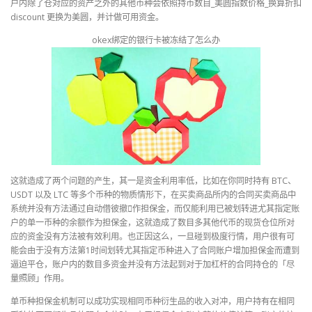
户内除了仓对应的资产之外的其他币种会依照持币数目_美圆指数价格_换算折扣
discount 更换为美圆，并计做可用资金。
okex绑定的银行卡被冻结了怎么办
这就造成了两个问题的产生，其一是资金利用率低，比如在你同时持有 BTC、
USDT 以及 LTC 等多个币种的物质情形下，在买卖商品所内的合同买卖商品中
系统并没有方法通过自动借彼撤作担保金，而仅能利用已被划转进尤其指定账
户的单一币种的余额作为担保金，这就造成了数目多其他代币的现货仓位所对
应的资金没有方法被有效利用。也正因这么，一旦碰到极度行情，用户很有可
能会由于没有方法第1时间划转尤其指定币种进入了合同账户增加担保金而遭到
逼迫平仓，账户内的数目多资金并没有方法起到对于加杠杆的合同持仓的「尽
量照顾」作用。
单币种担保金机制可以成功实现相同币种衍生品的收入对冲，用户持有在相同