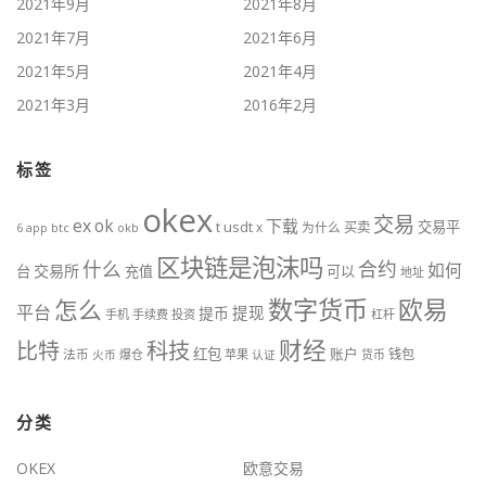
2021年9月
2021年8月
2021年7月
2021年6月
2021年5月
2021年4月
2021年3月
2016年2月
标签
okex
交易
ex
ok
下载
交易平
t
usdt
x
为什么
买卖
btc
okb
6
app
区块链是泡沫吗
什么
合约
如何
交易所
台
充值
可以
地址
数字货币
欧易
怎么
平台
提现
提币
手机
手续费
投资
杠杆
财经
科技
比特
红包
账户
法币
钱包
火币
爆仓
苹果
认证
货币
分类
OKEX
欧意交易