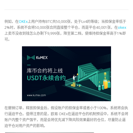
例如，在
OKEx
上用户持有BTC共50,000张，处于Lv4的等级；当担保金率低于
2%时，系统不会将50,000张合同直接整个平仓，而是平仓40,001张，在
okex
上卖币没收到钱怎么办剩下9,999张，降至第二档，使维持担保金率高于1%即
可。
在撤销订单，释放担保金后，假设账户的担保金率或者小于100%。系统将会执
行逼迫平仓。值得注意的是，欧易 OKEx在逼迫平仓的机制预设中，系统不会将
账户内整个资产强平，而是会将优先减下降风险效果最好的仓位，尽量防止逼
迫平仓对用户资产的影响。