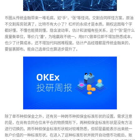
币圈从传统金融带来一堆毛病，如“手”，“张”等怪词。交割合同样怪方案，原油
不交割库房就满了，比特币有大小了？杠杆的永续才是本质。期权这图每个字
都好懂，不懂也能猜到懂，隐含波动率，估计和波幅有些关系，这个“张”是什么
度量衡单位，等价几“潘”，为啥嬴政不统一。用BTC做单位即不增加熟悉成本，
也少了计算成本，还不增加代码困难程度。估计产品经理都是传统金融来的，
要留裹脚布。能自己选单位也算进步提升了。
除了单币种担保金之外，还有另一种跨币种担保金标准形状的设置。需求注意
的是，在尚有合同仓位未平仓的物质情形下，两种担保金标准形状是没有方法
进行切换的。跨币种担保金标准形状相对较难熟悉，但却是最能表示出来统一
账户价值的一种标准形状。在进入了这种标准形状并掀开自动借币功能后，账