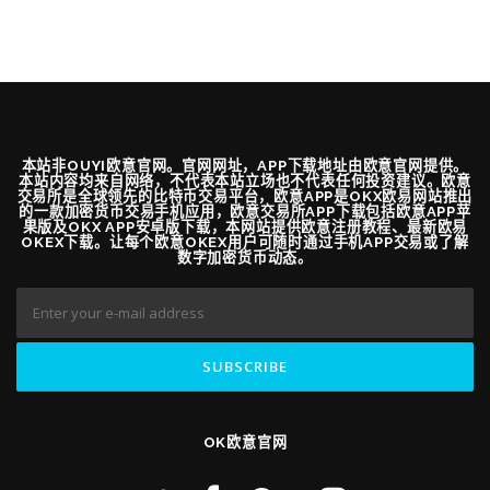
本站非OUYI欧意官网。官网网址，APP下载地址由欧意官网提供。
本站内容均来自网络，不代表本站立场也不代表任何投资建议。欧意
交易所是全球领先的比特币交易平台，欧意APP是OKX欧易网站推出
的一款加密货币交易手机应用，欧意交易所APP下载包括欧意APP苹
果版及OKX APP安卓版下载，本网站提供欧意注册教程、最新欧易
OKEX下载。让每个欧意OKEX用户可随时通过手机APP交易或了解
数字加密货币动态。
OK欧意官网