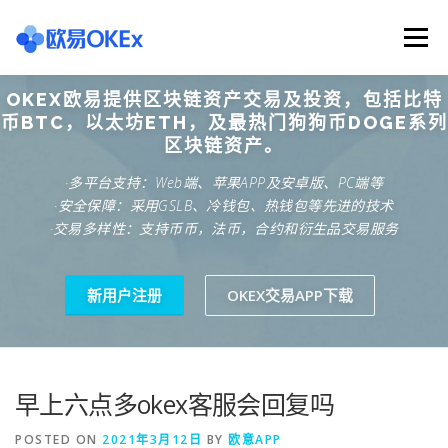
Skip
to
Menu
content
OKEX欧易提供区块链资产交易及投资，包括比特
欧意交易所
关于欧意OKX
欧意APP下载
币BTC，以太坊ETH，及最热门狗狗币DOGE系列
区块链资产。
·多平台支持：Web端、苹果APP及安卓版、PC端等
欧意注册网址
欧意交易下载
欧意团队
·安全保障：采用GSLB、冷钱包、热钱包等先进的技术
·交易多样性：支持币币，法币，合约和衍生品交易服务
欧意APP资讯
易欧APP下载
新用户注册
OKEX交易APP下载
早上六点多okex客服会回复吗
POSTED ON
2021年3月12日
BY
欧意APP