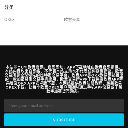
分类
OKEX
欧意交易
本站非OUYI欧意官网。官网网址，APP下载地址由欧意官网提供。
本站内容均来自网络，不代表本站立场也不代表任何投资建议。欧意
交易所是全球领先的比特币交易平台，欧意APP是OKX欧易网站推出
的一款加密货币交易手机应用，欧意交易所APP下载包括欧意APP苹
果版及OKX APP安卓版下载，本网站提供欧意注册教程、最新欧易
OKEX下载。让每个欧意OKEX用户可随时通过手机APP交易或了解
数字加密货币动态。