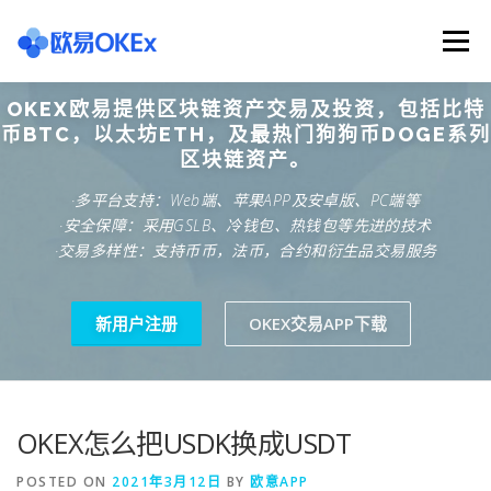
Skip
to
Menu
content
OKEX欧易提供区块链资产交易及投资，包括比特
欧意交易所
关于欧意OKX
欧意APP下载
币BTC，以太坊ETH，及最热门狗狗币DOGE系列
区块链资产。
·多平台支持：Web端、苹果APP及安卓版、PC端等
欧意注册网址
欧意交易下载
欧意团队
·安全保障：采用GSLB、冷钱包、热钱包等先进的技术
·交易多样性：支持币币，法币，合约和衍生品交易服务
欧意APP资讯
易欧APP下载
新用户注册
OKEX交易APP下载
OKEX怎么把USDK换成USDT
POSTED ON
2021年3月12日
BY
欧意APP