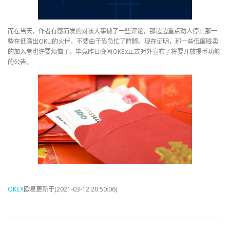
而在当天，作者有感而发的对该大事做了一些评论，那边边重点劝人停止那一
些在低廉出OKU的火伴，不要由于恐急忙了阵脚。现在证明，那一些低廉贱卖
的加入者也许要烦恼了，毕竟昨日晚间OKEx正式对外宣布了将要开放提币功能
的公告。
OKEX
欧易更新于(2021-03-12 20:50:06)