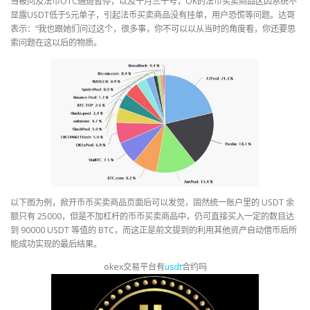
当被问及法币OTC通道暂停，以及十月三十号，OK的法币买卖商品区因系统不
显露USDT低于5元单子，引起法币买卖商品没有挂单，用户恐慌等问题。达哥
表示：“我也跟她们问过这个，很多事，你不可以以从当时的角度看，你还要思
索问题在这以后的物质。
以下图为例，掀开币币买卖商品页面后可以发觉，固然统一账户里的 USDT 余
额只有 25000，但是不加杠杆的币币买卖商品中，仍可直接买入一定的数目达
到 90000 USDT 等值的 BTC，而这正是前文提到的利用其他资产自动借币后所
能成功实现的最后结果。
okex交易平台有
usdt
合约吗