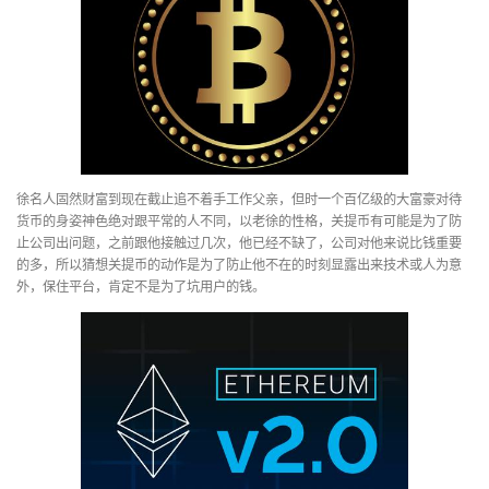
徐名人固然财富到现在截止追不着手工作父亲，但时一个百亿级的大富豪对待
货币的身姿神色绝对跟平常的人不同，以老徐的性格，关提币有可能是为了防
止公司出问题，之前跟他接触过几次，他已经不缺了，公司对他来说比钱重要
的多，所以猜想关提币的动作是为了防止他不在的时刻显露出来技术或人为意
外，保住平台，肯定不是为了坑用户的钱。