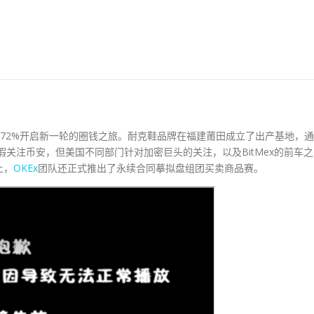
、172%开启新一轮的圈钱之旅。耐克鞋品牌在福建莆田成立了出产基地，通
无暇关注币安，但美国不同部门针对加密巨头的关注，以及BitMex的前车之
上，
OKEx
团队还正式推出了永续合同摹拟盘组团买卖商品赛。