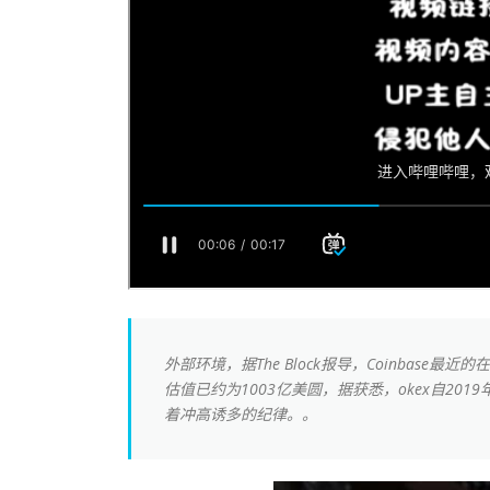
外部环境，据The Block报导，Coinbase最
估值已约为1003亿美圆，据获悉，okex自2
着冲高诱多的纪律。。