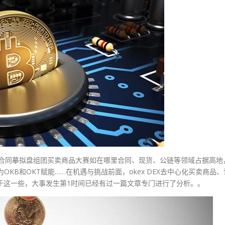
合同摹拟盘组团买卖商品大赛如在哪里合同、现货、公链等领域占据高地
OKB和OKT赋能……在机遇与挑战前面，okex DEX去中心化买卖商品、
于这一些，大事发生第1时间已经有过一篇文章专门进行了分析。。