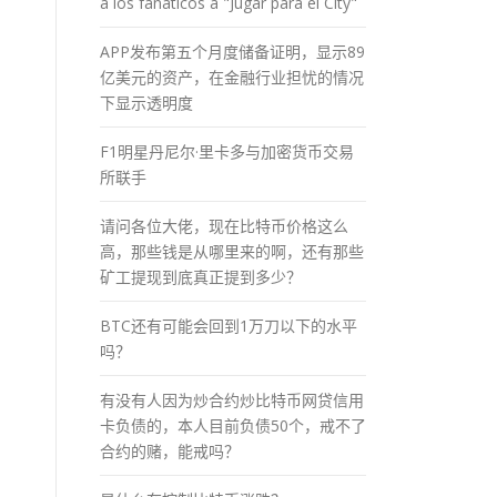
a los fánaticos a "Jugar para el City"
APP发布第五个月度储备证明，显示89
亿美元的资产，在金融行业担忧的情况
下显示透明度
F1明星丹尼尔·里卡多与加密货币交易
所联手
请问各位大佬，现在比特币价格这么
高，那些钱是从哪里来的啊，还有那些
矿工提现到底真正提到多少？
BTC还有可能会回到1万刀以下的水平
吗？
有没有人因为炒合约炒比特币网贷信用
卡负债的，本人目前负债50个，戒不了
合约的赌，能戒吗？