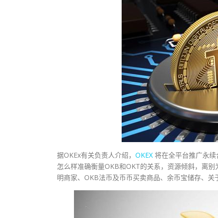
据OKEx有关负责人介绍，
OKEX
将在全平台推广永续
怎么样准确衡量OKB和OKT的关系，资源倾斜，离别为
明商家、OKB法币及币币买卖商品、余币宝储存、关