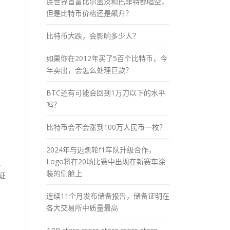
连世界首富比尔盖茨和巴菲特都唱空，
但是比特币价格还是飙升？
比特币大跌，会影响多少人？
如果你在2012年买了5百个比特币，今
年卖出，会怎么处理巨款？
BTC还有可能会回到1万刀以下的水平
吗？
比特币会不会涨到100万人民币一枚？
2024年与迈凯轮f1车队升级合作，
Logo将在20场比赛中出现在新赛车涂
，
装的侧舱上
证
连续11个月发布储备报告，储备证明在
各大交易所中质量最高