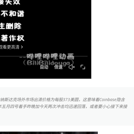
近的在纳斯达克场外市场出清价格为每股373美圆，这意味着Coinbase隐含
019年五月四号着手昨晚加今天两次冲击均迅速回落，或者要小心接下来接