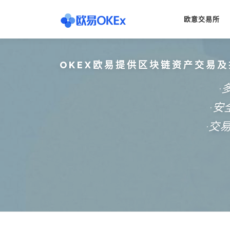
Skip
to
欧意交易所
content
OKEX欧易提供区块链资产交易及
·
·
·交