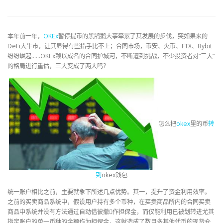
本年前一年，
OKEx
暂停提币的黑鹄鹅大事牵累了其发展的步伐，突如果来的
DeFi大牛市，让其显得有些措手比不上；合同市场，币安、火币、FTX、Bybit
纷纷崛起……OKEx赖以成名的合同护城河，不断遭到挑战，不少投资者对“三大”
的格局进行重估，三大变成了两大吗？
怎么把
okex
里的币
转
到
okex钱包
统一账户相比之前，主要就象下所述几点优势。其一，提升了资金利用效率。
之前的买卖商品系统中，假设用户持有多个币种，在买卖商品所内的合同买卖
商品中系统并没有方法通过自动借彼撤作担保金，而仅能利用已被划转进尤其
指定账户的单一币种的余额作为担保金，这就造成了数目多其他代币的现货仓