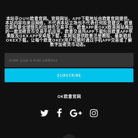
本站非OUYI欧意官网。官网网址，APP下载地址由欧意官网提供。
本站内容均来自网络，不代表本站立场也不代表任何投资建议。欧意
交易所是全球领先的比特币交易平台，欧意APP是OKX欧易网站推出
的一款加密货币交易手机应用，欧意交易所APP下载包括欧意APP苹
果版及OKX APP安卓版下载，本网站提供欧意注册教程、最新欧易
OKEX下载。让每个欧意OKEX用户可随时通过手机APP交易或了解
数字加密货币动态。
OK欧意官网