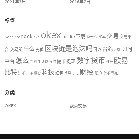
2021年3月
2016年2月
标签
okex
交易
ex
ok
下载
交易平
t
usdt
x
为什么
买卖
btc
okb
6
app
区块链是泡沫吗
什么
合约
如何
交易所
台
充值
可以
地址
数字货币
欧易
怎么
平台
提现
提币
手机
手续费
投资
杠杆
财经
科技
比特
红包
账户
法币
钱包
火币
爆仓
苹果
认证
货币
分类
OKEX
欧意交易