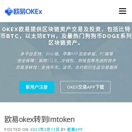
Skip
to
Menu
content
OKEX欧易提供区块链资产交易及投资，包括比特
欧意交易所
关于欧意OKX
欧意APP下载
币BTC，以太坊ETH，及最热门狗狗币DOGE系列
区块链资产。
·多平台支持：Web端、苹果APP及安卓版、PC端等
欧意注册网址
欧意交易下载
欧意团队
·安全保障：采用GSLB、冷钱包、热钱包等先进的技术
·交易多样性：支持币币，法币，合约和衍生品交易服务
欧意APP资讯
易欧APP下载
新用户注册
OKEX交易APP下载
欧易okex转到Imtoken
POSTED ON
2021年3月11日
BY
欧意APP