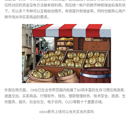
位所对应的资金没有方法被有效利用。而在统一账户的跨币种担保金标准形状
下，可以多个币种可以互相自动借币，有效提升担保金率。同时也能称心用户
跨市场对冲买卖商品的需求。
外部应用方面， OKB已在全世界范围内拓展了80项丰富的生存习惯应用途景，
遮盖交出、买卖商品、行情软件、钱包、借款管理财务、技术安全、旅游、生
存服务、娱乐、社会社交、电子合同、O2O等数十个重要点域。
okex新币上线可以当天买当天卖吗