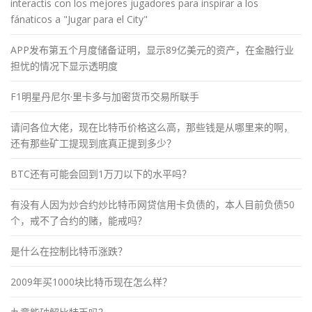
interactis con los mejores jugadores para inspirar a los
fánaticos a "Jugar para el City"
APP发布第五个月度储备证明，显示89亿美元的资产，在金融行业
担忧的情况下显示透明度
F1明星丹尼尔·里卡多与加密货币交易所联手
请问各位大佬，现在比特币价格这么高，那些钱是从哪里来的啊，
还有那些矿工提现到底真正提到多少？
BTC还有可能会回到1万刀以下的水平吗？
有没有人因为炒合约炒比特币网贷信用卡负债的，本人目前负债50
个，戒不了合约的赌，能戒吗？
是什么在控制比特币涨跌？
2009年买1000块比特币现在怎么样？