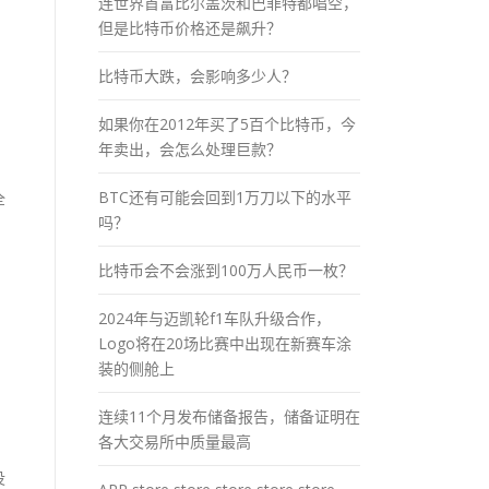
连世界首富比尔盖茨和巴菲特都唱空，
但是比特币价格还是飙升？
比特币大跌，会影响多少人？
如果你在2012年买了5百个比特币，今
年卖出，会怎么处理巨款？
BTC还有可能会回到1万刀以下的水平
全
吗？
比特币会不会涨到100万人民币一枚？
2024年与迈凯轮f1车队升级合作，
Logo将在20场比赛中出现在新赛车涂
装的侧舱上
连续11个月发布储备报告，储备证明在
各大交易所中质量最高
没