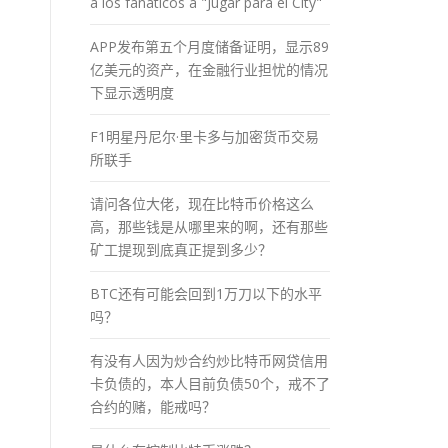
a los fánaticos a "Jugar para el City"
APP发布第五个月度储备证明，显示89
亿美元的资产，在金融行业担忧的情况
下显示透明度
F1明星丹尼尔·里卡多与加密货币交易
所联手
请问各位大佬，现在比特币价格这么
高，那些钱是从哪里来的啊，还有那些
矿工提现到底真正提到多少？
BTC还有可能会回到1万刀以下的水平
吗？
有没有人因为炒合约炒比特币网贷信用
卡负债的，本人目前负债50个，戒不了
合约的赌，能戒吗？