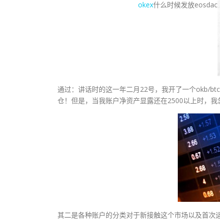
okex
什么时候发放eosdac
通过：讲话时的这一年二月22号，我开了一个okb/btc
仓！但是，当我账户净资产显露还在2500以上时，我
其二是各种账户的分类对于新接触这个市场以及首次