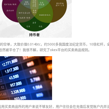
的空单，大致价值0.014btc，约5000多我国度法纪定货币，10倍杠杆，
忽然被平仓了！我很不解，研究了okex平台的买卖商品规则。
运用买卖商品所的用户来说不够友好，用户往往会在充值后发觉账户内并