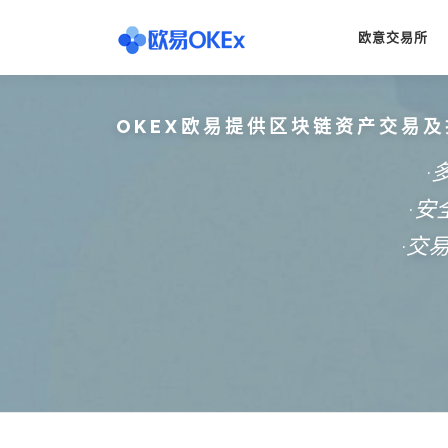
Skip
to
欧意交易所
content
OKEX欧易提供区块链资产交易及
·
·
·交