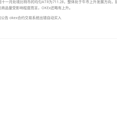
而十一月处境比特币的均匀ATR为711.28，整体处于牛市上升发展方向，
商品量受影响程度而言，OKEx还略有上升。
值的公告 okex合约交易系统出错自动买入