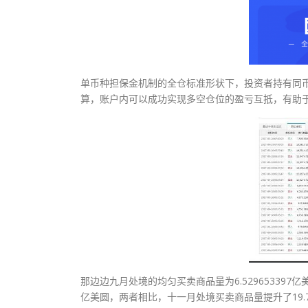
单币种担保金机制的全仓标准形状下，投资者持有同
算，账户内可以成功实现多空仓位的盈亏互抵，有助
那边边九月处境的均匀买卖商品量为6.529653397亿美
亿美圆，两者相比，十一月处境买卖商品量提升了19.