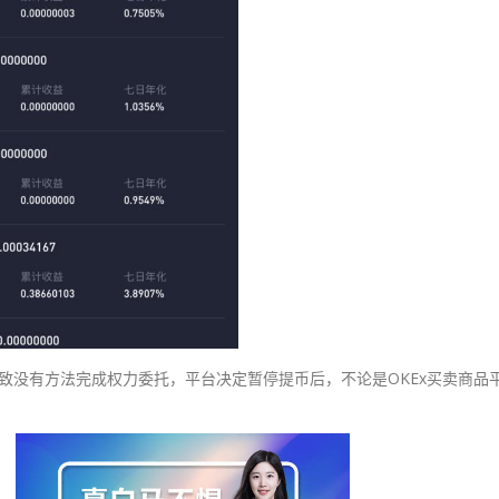
查致没有方法完成权力委托，平台决定暂停提币后，不论是OKEx买卖商品