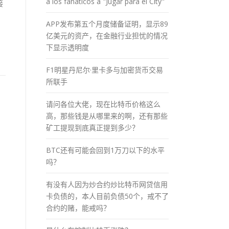
a los fánaticos a "Jugar para el City"
接
APP发布第五个月度储备证明，显示89
亿美元的资产，在金融行业担忧的情况
下显示透明度
F1明星丹尼尔·里卡多与加密货币交易
所联手
请问各位大佬，现在比特币价格这么
高，那些钱是从哪里来的啊，还有那些
矿工提现到底真正提到多少？
BTC还有可能会回到1万刀以下的水平
吗？
有没有人因为炒合约炒比特币网贷信用
卡负债的，本人目前负债50个，戒不了
合约的赌，能戒吗？