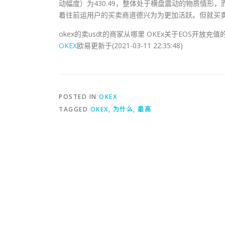
动幅度）为430.49，整体处于横盘震动的物质情形，
着往前运用户的买卖商道德兴为为更加活跃。但就买卖
okex的卖usdt的商家从哪里 OKEx关于EOS开放充
OKEX
欧易更新于(2021-03-11 22:35:48)
POSTED IN
OKEX
TAGGED
OKEX
,
为什么
,
最高