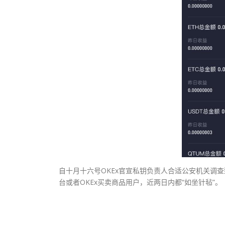
自十月十六号OKEx官宣私钥负责人合适公安机关调
台或者OKEx买卖商品用户，近两日内都“如坐针毡”。