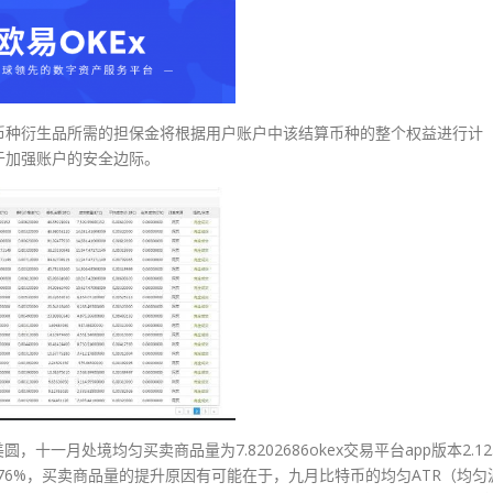
币种衍生品所需的担保金将根据用户账户中该结算币种的整个权益进行计
于加强账户的安全边际。
圆，十一月处境均匀买卖商品量为7.8202686okex交易平台app版本2.12
76%，买卖商品量的提升原因有可能在于，九月比特币的均匀ATR（均匀