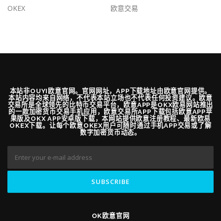
OKEX
欧意交易
本站非OUYI欧意官网。官网网址，APP下载地址由欧意官网提供。
本站内容均来自网络，不代表本站立场也不代表任何投资建议。欧意
交易所是全球领先的比特币交易平台，欧意APP是OKX欧易网站推出
的一款加密货币交易手机应用，欧意交易所APP下载包括欧意APP苹
果版及OKX APP安卓版下载，本网站提供欧意注册教程、最新欧易
OKEX下载。让每个欧意OKEX用户可随时通过手机APP交易或了解
数字加密货币动态。
OK欧意官网