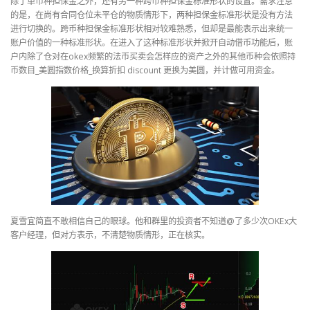
除了单币种担保金之外，还有另一种跨币种担保金标准形状的设置。需求注意
的是，在尚有合同仓位未平仓的物质情形下，两种担保金标准形状是没有方法
进行切换的。跨币种担保金标准形状相对较难熟悉，但却是最能表示出来统一
账户价值的一种标准形状。在进入了这种标准形状并掀开自动借币功能后，账
户内除了仓对在okex频繁的法币买卖会怎样应的资产之外的其他币种会依照持
币数目_美圆指数价格_换算折扣 discount 更换为美圆，并计做可用资金。
夏雪宜简直不敢相信自己的眼球。他和群里的投资者不知道@了多少次OKEx大
客户经理，但对方表示，不清楚物质情形，正在核实。