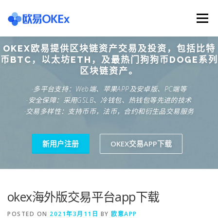
Skip
to
Menu
content
OKEX欧易提供区块链资产交易及投资，包括比特
欧意交易所
关于欧意OKX
欧意APP下载
币BTC，以太坊ETH，及最热门狗狗币DOGE系列
区块链资产。
·多平台支持：Web端、苹果APP及安卓版、PC端等
欧意注册网址
欧意交易下载
欧意团队
·安全保障：采用GSLB、冷钱包、热钱包等先进的技术
·交易多样性：支持币币，法币，合约和衍生品交易服务
欧意APP资讯
易欧APP下载
新用户注册
OKEX交易APP下载
okex海外版交易平台app下载
POSTED ON
2021年3月11日
BY
欧意APP