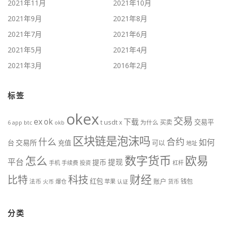
2021年11月
2021年10月
2021年9月
2021年8月
2021年7月
2021年6月
2021年5月
2021年4月
2021年3月
2016年2月
标签
okex
交易
ex
ok
下载
交易平
t
usdt
x
为什么
买卖
btc
okb
6
app
区块链是泡沫吗
什么
合约
如何
交易所
台
充值
可以
地址
数字货币
欧易
怎么
平台
提现
提币
手机
手续费
投资
杠杆
财经
科技
比特
红包
账户
法币
钱包
火币
爆仓
苹果
认证
货币
分类