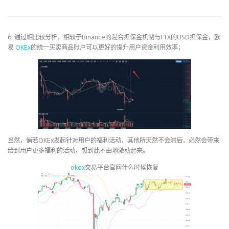
6. 通过相比较分析，相较于Binance的混合担保金机制与FTX的USD担保金，欧
易
OKEx
的统一买卖商品账户可以更好的提升用户资金利用效率；
当然，倘若OKEx发起针对用户的福利活动，其他所天然不会滞后，必然会带来
给到用户更多福利的活动，想到此不由地激动起来。
okex
交易平台官网什么时候恢复