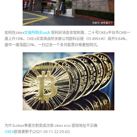
如何在okex
交易所
购买
usdt
受利好消息非常刺激，二十号OKEx平台币OKB一
度上升18%。OKEx买卖商品所关联公司欧科云链（01499.HK）高开9.84%，
盘中一度涨超23%，一扫过去一个多月股票价格重挫阴沉。
为什么okex季度交割变成次周 okex eos 提现地址不正确
OKEX
欧易更新于(2021-03-11 22:29:42)