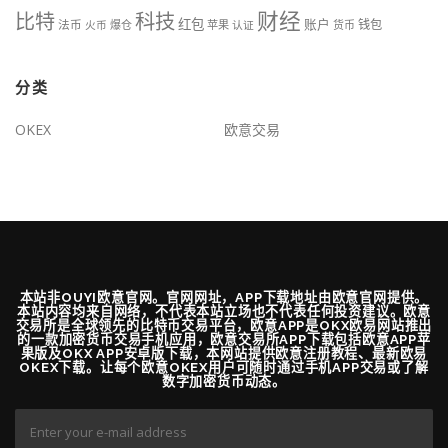
财经
科技
比特
红包
账户
法币
钱包
火币
爆仓
苹果
认证
货币
分类
OKEX
欧意交易
本站非OUYI欧意官网。官网网址，APP下载地址由欧意官网提供。
本站内容均来自网络，不代表本站立场也不代表任何投资建议。欧意
交易所是全球领先的比特币交易平台，欧意APP是OKX欧易网站推出
的一款加密货币交易手机应用，欧意交易所APP下载包括欧意APP苹
果版及OKX APP安卓版下载，本网站提供欧意注册教程、最新欧易
OKEX下载。让每个欧意OKEX用户可随时通过手机APP交易或了解
数字加密货币动态。