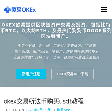
Skip
to
Menu
content
OKEX欧易提供区块链资产交易及投资，包括比特
欧意交易所
关于欧意OKX
欧意APP下载
币BTC，以太坊ETH，及最热门狗狗币DOGE系列
区块链资产。
·多平台支持：Web端、苹果APP及安卓版、PC端等
欧意注册网址
欧意交易下载
欧意团队
·安全保障：采用GSLB、冷钱包、热钱包等先进的技术
·交易多样性：支持币币，法币，合约和衍生品交易服务
欧意APP资讯
易欧APP下载
新用户注册
OKEX交易APP下载
okex交易所法币购买usdt教程
POSTED ON
2021年3月11日
BY
欧意APP