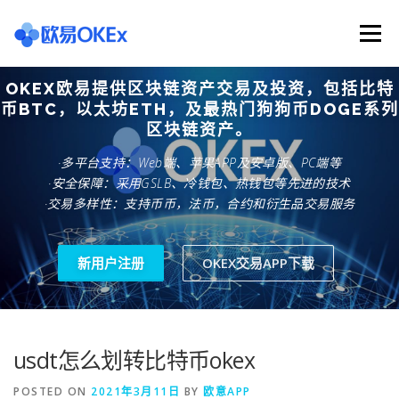
Skip
to
Menu
content
OKEX欧易提供区块链资产交易及投资，包括比特
欧意交易所
关于欧意OKX
欧意APP下载
币BTC，以太坊ETH，及最热门狗狗币DOGE系列
区块链资产。
·多平台支持：Web端、苹果APP及安卓版、PC端等
欧意注册网址
欧意交易下载
欧意团队
·安全保障：采用GSLB、冷钱包、热钱包等先进的技术
·交易多样性：支持币币，法币，合约和衍生品交易服务
欧意APP资讯
易欧APP下载
新用户注册
OKEX交易APP下载
usdt怎么划转比特币okex
POSTED ON
2021年3月11日
BY
欧意APP