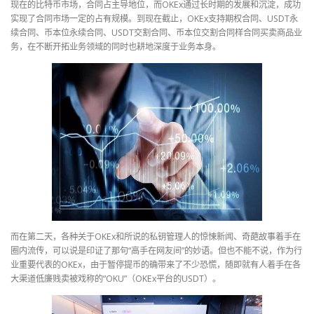
现在的比特币市场，合同占主导地位，而OKEx通过长时期的发展和沉淀，成功
实现了合同市场一定的占有规模。到现在截止，OKEx支持期权合同、USDT永
续合同、币本位永续合同、USDT交割合同、币本位交割合同样合同买卖商品业
务，在不断开拓业务领域的同时也耕地深度于业务本身。
而在第二天，各种关于OKEx和所说的私钥管理人的惊悚新闻、奇葩故事着手在
圈内流传，可以说是印证了那句“高手在网友间”的妙语。但也不能不说，作为行
业重要代表的OKEx，由于暂停提币的确带来了不少恐慌，随即就有人着手在各
大渠道低廉贱卖被戏称的“OKU”（OKEx平台的USDT）。