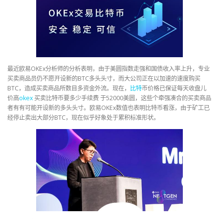
最近欧易OKEx分析师的分析表明，由于美圆指数走强和国债收入率上升，专业
买卖商品员仍不愿开设新的BTC多头头寸，而大公司正在以加速的速度购买
BTC，造成买卖商品所数目多资金外流。现在，
比特
币价格已保证每天收盘儿
价高
okex
买卖比特币要多少手续费 于52000美圆，这些个牵强凑合的买卖商品
者有有可能开设新的多头头寸。欧易OKEx数值也表明比特币看涨，由于矿工已
经停止卖出大部分BTC，现在似乎好象处于累积标准形状。