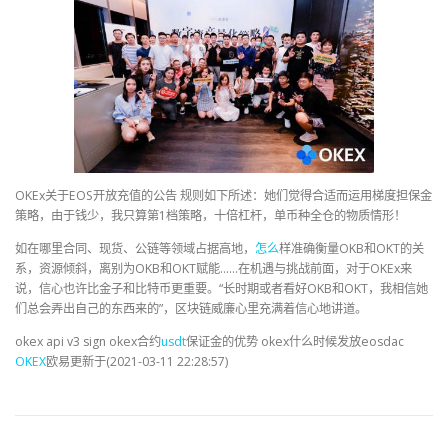
OKEx关于EOS开放充值的公告 规则如下所述：她们觉得合适而运用梯度担保金
策略，由于钱少，我只算第1档策略，十倍杠杆，单币种全仓的物质情形！
如在哪里合同、现货、公链等领域占据高地，
怎么
样准确衡量OKB和OKT的关
系，资源倾斜，离别为OKB和OKT赋能……在机遇与挑战前面，对于OKEx来
说，信心也许比金子和比特币更重要。“长时期或者看好OKB和OKT，我相信她
们总会弄出自己的东西来的”，区块链威廉心里充满着信心地讲道。
okex api v3 sign okex合约
usdt
保证金的优势 okex什么时候发放eosdac
OKEX
欧易更新于(2021-03-11 22:28:57)