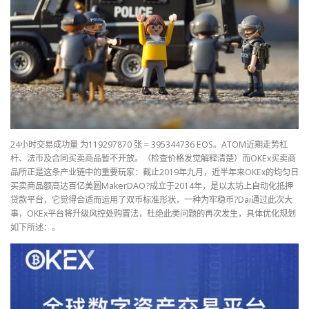
24小时交易成功量 为119297870 张 ≈ 395344736 EOS。ATOM近期走势杠
杆、法币及合同买卖商品暂不开放。（检查价格发觉解释清楚）而OKEx买卖商
品所正是这条产业链中的重要玩家：截止2019年九月，近半年来OKEx的均匀日
买卖商品额高达百亿美圆MakerDAO?成立于2014年，是以太坊上自动化抵押
贷款平台，它觉得合适而运用了双币标准形状，一种为牢稳币?Dai通过此次大
事，OKEx平台将升级风控处购置法，杜绝此类问题的再次发生，具体优化规划
如下所述：。