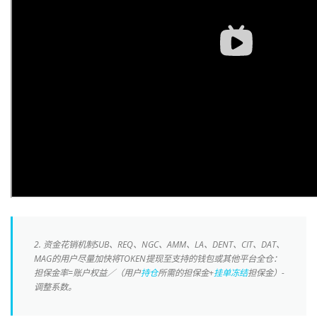
2. 资金花销机制SUB、REQ、NGC、AMM、LA、DENT、CIT、DAT、
MAG的用户尽量加快将TOKEN提现至支持的钱包或其他平台全仓：
担保金率=账户权益／（用户
持仓
所需的担保金+
挂单
冻结
担保金）-
调整系数。