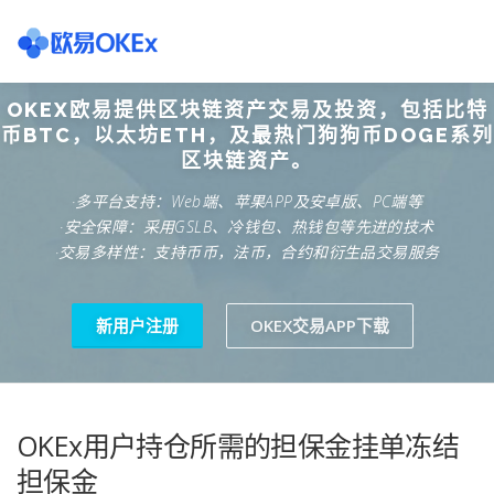
Skip
to
content
OKEX欧易提供区块链资产交易及投资，包括比特
欧意交易所
关于欧意OKX
欧意APP下载
欧意注册网
币BTC，以太坊ETH，及最热门狗狗币DOGE系列
区块链资产。
·多平台支持：Web端、苹果APP及安卓版、PC端等
欧意团队
欧意APP资讯
易欧APP下载
·安全保障：采用GSLB、冷钱包、热钱包等先进的技术
·交易多样性：支持币币，法币，合约和衍生品交易服务
新用户注册
OKEX交易APP下载
OKEx用户持仓所需的担保金挂单冻结
担保金