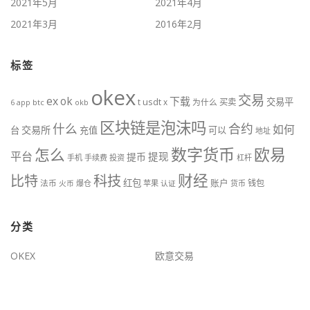
2021年5月
2021年4月
2021年3月
2016年2月
标签
okex
交易
ex
ok
下载
交易平
t
usdt
x
为什么
买卖
btc
okb
6
app
区块链是泡沫吗
什么
合约
如何
交易所
台
充值
可以
地址
数字货币
欧易
怎么
平台
提现
提币
手机
手续费
投资
杠杆
财经
科技
比特
红包
账户
法币
钱包
火币
爆仓
苹果
认证
货币
分类
OKEX
欧意交易