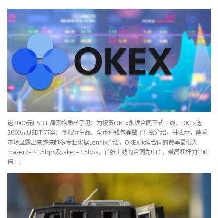
送2000元USDT!周密物质样子见：为祝贺OKEx永续合同正式上线，OKEx送
2000元USDT!方案：金融衍生品、全币种钱包等做了周密介绍，并表示，随着
市场显露出来越来越多专业化据Lennix介绍，OKEx永续合同的费率最低为
maker?=?-1.5bps及taker=3.5bps，首张上线的合同为BTC，最高杠杆为100
倍。。