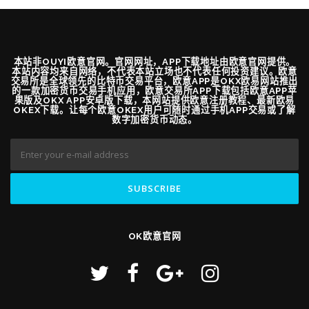
本站非OUYI欧意官网。官网网址，APP下载地址由欧意官网提供。
本站内容均来自网络，不代表本站立场也不代表任何投资建议。欧意
交易所是全球领先的比特币交易平台，欧意APP是OKX欧易网站推出
的一款加密货币交易手机应用，欧意交易所APP下载包括欧意APP苹
果版及OKX APP安卓版下载，本网站提供欧意注册教程、最新欧易
OKEX下载。让每个欧意OKEX用户可随时通过手机APP交易或了解
数字加密货币动态。
OK欧意官网