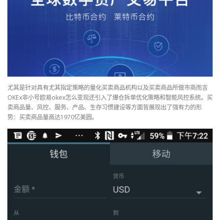
尤其是针对具有尤其指定策略的量化买卖商品机构以及买卖商品所做市商而言
OKEx非小号欧易okex怎么变现还引入了爆仓拆单优化策略和智能风控系统。买
卖商品量、风控、服务、产品、生存习惯建设等方面皆展现出了强有力的形
势：买卖商品量高达1970亿美圆。