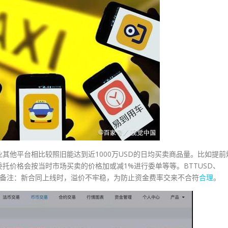
其他平台相比较照旧能达到近1000万USD的日均买卖商品量。比如提前
托价格会按当时市场买卖的价格加或减1%进行委单等等。BTTUSD、
述： 备注：新合同上线时，溢价不牢稳，为防止资金费率交来不合符
合理
。