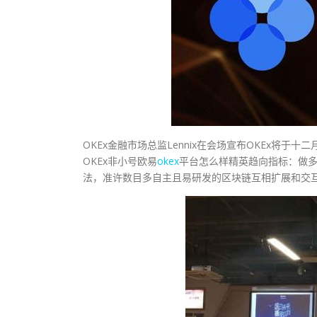
OKEx金融市场总监Lennix在会场宣布OKEx将
OKEx非小号欧易
okex
平台怎么样精英趋向指标：做多账
法，准许数目多自主且易研发的区块链互相扩展和交