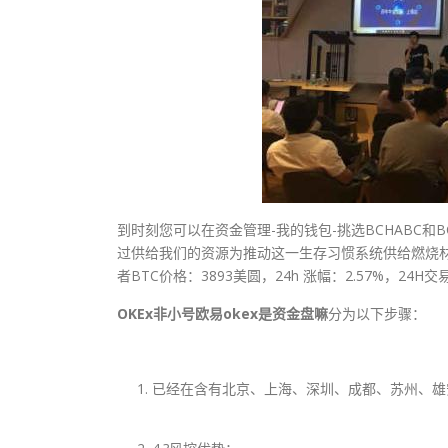
到时刻您可以在资金管理-我的钱包-挑选BCHABC和B
过供给我们的资源为推动这一生存习惯系统供给燃烧材料。”K
者BTC价格：3893美圆，24h 涨幅：2.57%，24H
OKEx非小号欧易okex是资金盘嘛
分为以下步骤：
已经在含有北京、上海、深圳、成都、苏州、雄