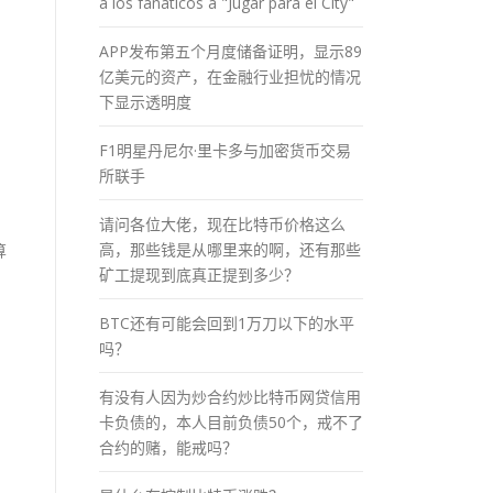
a los fánaticos a "Jugar para el City"
APP发布第五个月度储备证明，显示89
亿美元的资产，在金融行业担忧的情况
下显示透明度
F1明星丹尼尔·里卡多与加密货币交易
所联手
请问各位大佬，现在比特币价格这么
高，那些钱是从哪里来的啊，还有那些
算
矿工提现到底真正提到多少？
BTC还有可能会回到1万刀以下的水平
吗？
有没有人因为炒合约炒比特币网贷信用
卡负债的，本人目前负债50个，戒不了
合约的赌，能戒吗？