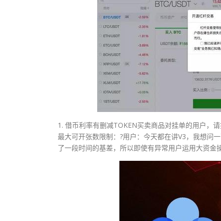
1. 借币利率有删减TOKEN买卖商品对挂单的用户
最大可开张数限制：?用户：今天都在讲V3，我想问
了一段时间的基差，所以即使有异常用户运用大资金操