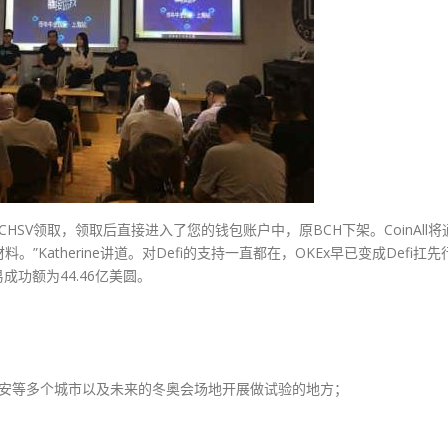
CHSV领取，领取后直接进入了您的钱包账户中，原BCH下架。CoinAll将
atherine讲道。对Defi的支持一直都在，OKEx早已变成Defi扛先
交易成功额为44.46亿美圆。
安等多个城市以及未来的冬奥会场地开展做试验的地方；