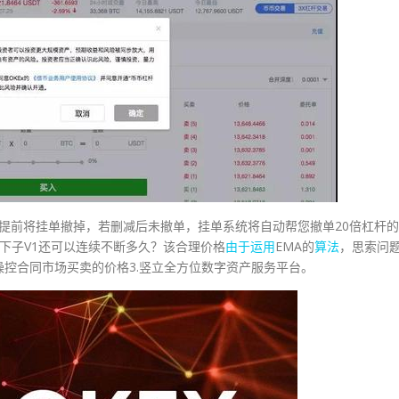
，请提前将挂单撤掉，若删减后未撤单，挂单系统将自动帮您撤单20倍杠杆的
一下子V1还可以连续不断多久？该合理价格
由于
运用
EMA的
算法
，思索问
控合同市场买卖的价格3.竖立全方位数字资产服务平台。