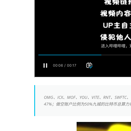
OMG、ICX、MOF、YOU、VITE、RNT、SW
47%；做空账户比例为50%九城的比特币总算力将