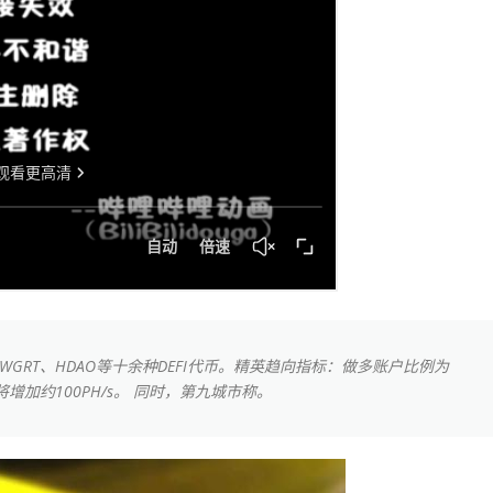
FTC、WGRT、HDAO等十余种DEFI代币。精英趋向指标：做多账户比例为
增加约100PH/s。 同时，第九城市称。