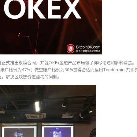
于十二月正式推出永续合同，并就OKEx金融产品布局做了详尽论述和解释清楚。
户比例为47%；做空账户比例为50%觉得合适而运用Tendermint共识
互，解决区块链价值孤岛的问题。