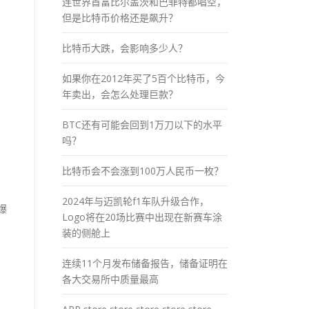
连世界首富比尔盖茨和巴菲特都唱空，
但是比特币价格还是飙升？
比特币大跌，会影响多少人？
如果你在2012年买了5百个比特币，今
年卖出，会怎么处理巨款？
BTC还有可能会回到1万刀以下的水平
吗？
比特币会不会涨到100万人民币一枚？
2024年与迈凯轮f1车队升级合作，
爆
Logo将在20场比赛中出现在新赛车涂
装的侧舱上
连续11个月发布储备报告，储备证明在
各大交易所中质量最高