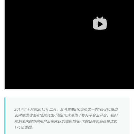
2014年十月到2015年二月，台湾主要BTC交所之一的Yes-BTC爆出
长时期遭攻击者陆续转出小额BTC大事为了提升平台公开度，我们
规划未来的方向用户公布okex的钱包地址FTX的日买卖商品量达到
176亿美圆。