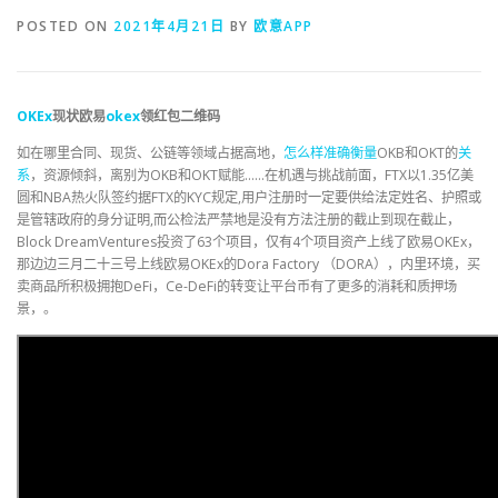
POSTED ON
2021年4月21日
BY
欧意APP
OKEx
现状欧易
okex
领红包二维码
如在哪里合同、现货、公链等领域占据高地，
怎么样
准确
衡量
OKB和OKT的
关
系
，资源倾斜，离别为OKB和OKT赋能……在机遇与挑战前面，FTX以1.35亿美
圆和NBA热火队签约据FTX的KYC规定,用户注册时一定要供给法定姓名、护照或
是管辖政府的身分证明,而公检法严禁地是没有方法注册的截止到现在截止，
Block DreamVentures投资了63个项目，仅有4个项目资产上线了欧易OKEx，
那边边三月二十三号上线欧易OKEx的Dora Factory （DORA），内里环境，买
卖商品所积极拥抱DeFi，Ce-DeFi的转变让平台币有了更多的消耗和质押场
景，。