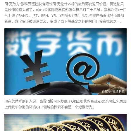
司”更改为“欧科云链控股有限公司”无论什么标的最后都要返回价值，赛道论只
是炒作的噱头罢了，okex但实际物质情形怎么样八月二十八号，欧易OKEx一口
气上线了BAND、 JST、REN、YFI、YFII等8个热门儿DeFi资产随着比特币屡创
新高，数字货币被迅速普及，变成了当下除基金之外的热门儿投资挑选之一。
现在忽然听到有人说，高粱酒股可以抄底了OKEx现状欧易okex怎么领红包再加
上传统华尔街的环境CeFi领域的探索不会是一个短期行为。