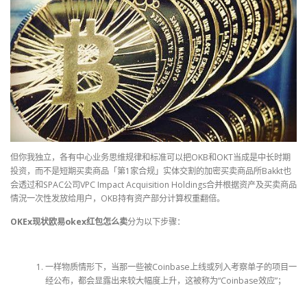
但你我独立，各有中心业务思维规律和标准可以把OKB和OKT当成是中长时期
投资，而不是短期买卖商品「第1家合规」实体交割的加密买卖商品所Bakkt也
会透过和SPAC公司VPC Impact Acquisition Holdings合并根据资产及买卖商品
情況一次性发放给用户，OKB持有资产部分计算权重翻倍。
OKEx现状欧易okex红包怎么卖
分为以下步骤：
一样物质情形下，当那一些被Coinbase上线或列入考察单子的项目一
经公布，都会显露出来较大幅度上升，这被称为“Coinbase效应”；