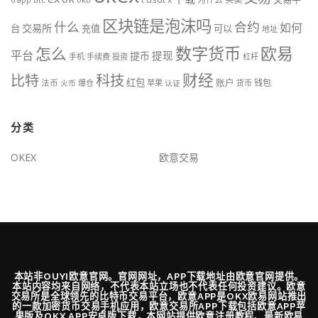
区块链是泡沫吗
什么
合约
如何
交易所
台
充值
可以
地址
数字货币
欧易
怎么
平台
提现
提币
手机
手续费
投资
杠杆
财经
科技
比特
红包
账户
法币
钱包
火币
爆仓
苹果
认证
货币
分类
OKEX
欧意交易
本站非OUYI欧意官网。官网网址，APP下载地址由欧意官网提供。
本站内容均来自网络，不代表本站立场也不代表任何投资建议。欧意
交易所是全球领先的比特币交易平台，欧意APP是OKX欧易网站推出
的一款加密货币交易手机应用，欧意交易所APP下载包括欧意APP苹
果版及OKX APP安卓版下载，本网站提供欧意注册教程、最新欧易