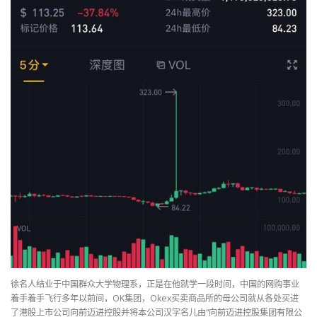
徐名人结业于中国群众大学物理系，正是在他就学一段时间，中国的网购事业
着手着手飞行多年以前间，OK集团，Okex买卖商品所的母公司就从各处买进
了港股上市公司向前迈进控股并将本公司汉字名儿由“向前迈进控股集团有限公