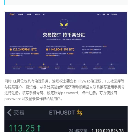
同时FLL灵位也具有治理作用，治理权主要含有 FllSwap治理权、FLL社区库等
与隐藏客户、投资者、从各处买进者和经济活动顾问竖立联系推荐运用手机号
进行注册，填写手机号码、设定账号password，点击注册，可方便找回
password以及登录操作供给给用户。