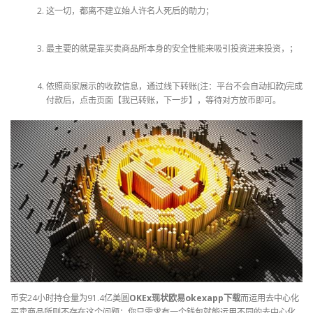
这一切，都离不建立始人许名人死后的助力；
最主要的就是靠买卖商品所本身的安全性能来吸引投资进来投资，；
依照商家展示的收款信息，通过线下转账(注：平台不会自动扣款)完成
付款后，点击页面【我已转账，下一步】，等待对方放币即可。
币安24小时持仓量为91.4亿美圆
OKEx现状欧易okexapp下载
而运用去中心化
买卖商品所则不存在这个问题：你只需求有一个钱包就能运用不同的去中心化