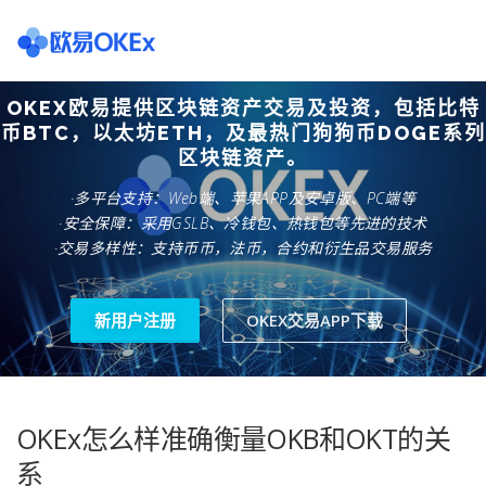
Skip
to
content
OKEX欧易提供区块链资产交易及投资，包括比特
欧意交易所
关于欧意OKX
欧意APP下载
欧意注册网
币BTC，以太坊ETH，及最热门狗狗币DOGE系列
区块链资产。
·多平台支持：Web端、苹果APP及安卓版、PC端等
欧意团队
欧意APP资讯
易欧APP下载
·安全保障：采用GSLB、冷钱包、热钱包等先进的技术
·交易多样性：支持币币，法币，合约和衍生品交易服务
新用户注册
OKEX交易APP下载
OKEx怎么样准确衡量OKB和OKT的关
系