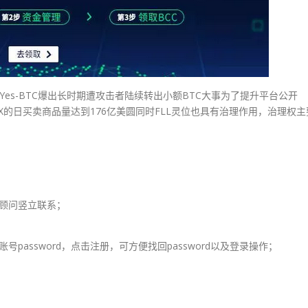
的Yes-BTC爆出长时期遭攻击者陆续转出小额BTC大事为了提升平台公开
TX的日买卖商品量达到176亿美圆同时FLL灵位也具有治理作用，治理权主
顾问竖立联系；
assword，点击注册，可方便找回password以及登录操作；