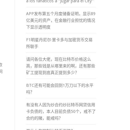
a los fánaticos a "Jugar para el City"
APP发布第五个月度储备证明，显示89
亿美元的资产，在金融行业担忧的情况
下显示透明度
F1明星丹尼尔·里卡多与加密货币交易
所联手
请问各位大佬，现在比特币价格这么
欧
高，那些钱是从哪里来的啊，还有那些
间
矿工提现到底真正提到多少？
BTC还有可能会回到1万刀以下的水平
吗？
有没有人因为炒合约炒比特币网贷信用
卡负债的，本人目前负债50个，戒不了
合约的赌，能戒吗？