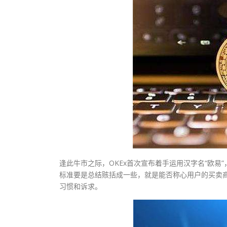
逢此牛市之际，OKEx首次宣布着手运用汉字名“欧易”
标准要是总结赅括成一些，就是能否称心用户的买卖
习惯和诉求。