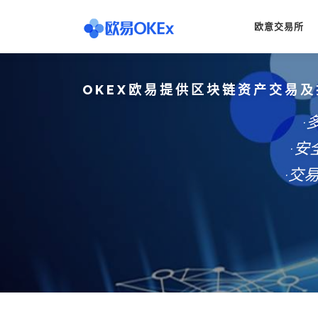
Skip
to
欧意交易所
content
OKEX欧易提供区块链资产交易及
·
·
·交