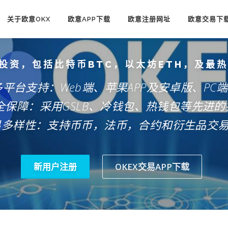
关于欧意OKX
欧意APP下载
欧意注册网址
欧意交易下
投资，包括比特币BTC，以太坊ETH，及最
多平台支持：Web端、苹果APP及安卓版、PC
安全保障：采用GSLB、冷钱包、热钱包等先进的
易多样性：支持币币，法币，合约和衍生品交
新用户注册
OKEX交易APP下载