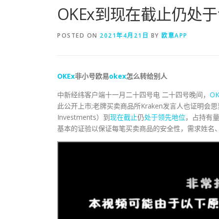
OKEx到现在截止仍处
POSTED ON
2021年4月21日
BY
欧意APP
OKEx
非小号欧易
okex
怎么转给别人
中新经纬客户端十一月二十四号电 二十四号晚间，
OK
此公开上市;老牌买卖商品所Kraken发言人也证明会思
Investments）到
现在
截止
仍
处于
领先地位
，占持有量
基本的证验以保证每笔买卖商品的安全性，需求姓名