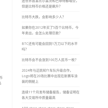
连世界首富比尔盖茨和巴菲特都唱空，
但是比特币价格还是飙升？
比特币大跌，会影响多少人？
如果你在2012年买了5百个比特币，今
年卖出，会怎么处理巨款？
BTC还有可能会回到1万刀以下的水平
吗？
比特币会不会涨到100万人民币一枚？
2024年与迈凯轮f1车队升级合作，
Logo将在20场比赛中出现在新赛车涂
币
装的侧舱上
品
连续11个月发布储备报告，储备证明在
各大交易所中质量最高