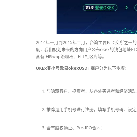
2014年十月到2015年二月，台湾主要BTC交所之一
度，我们规划未来的方向用户公布okex的钱包地址F
含有 FllSwap治理权、FLL社区库等。
OKEx非小号欧易okexUSDT商户
分为以下步骤：
与隐藏客户、投资者、从各处买进者和经济活动
推荐运用手机号进行注册，填写手机号码、设定账号p
含有股权通证、Pre-IPO合同；