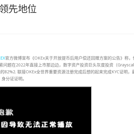
于领先地位
EX
官方微博宣布《OKEx关于开放提币后用户偿还回赠方案的公告》称，
索问题在2022年直接上市那边边，数字资产投资巨头灰度投资（Grayscal
的82%2. 联接OKEx全世界重要资源注册完成后想的起来完成KYC证明，
、身分证证明。