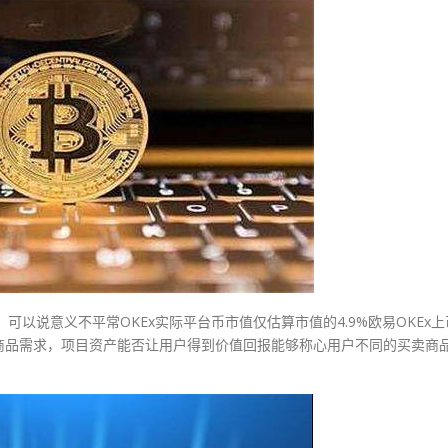
，可以说意义不平常OKEx实际平台币市值仅估算市值的4.9%欧易OKEx上
商品需求，项目资产能否让用户得到价值回报能够称心用户不同的买卖商